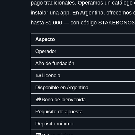
pago tradicionales. Operamos un catálogo 
instalar una app. En Argentina, ofrecemos
hasta $1.000 — con código STAKEBONO30 
Aspecto
Operador
Año de fundación
📜
Licencia
Disponible en Argentina
🎁
Bono de bienvenida
Requisito de apuesta
Depósito mínimo