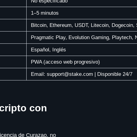
No especificado
1–5 minutos
Bitcoin, Ethereum, USDT, Litecoin, Dogecoin,
Pragmatic Play, Evolution Gaming, Playtech, 
Español, Inglés
PWA (acceso web progresivo)
Email:
support@stake.com
| Disponible 24/7
cripto con
licencia de Curazao, no