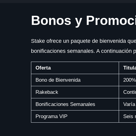
Bonos y Promoc
Stake ofrece un paquete de bienvenida qu
bonificaciones semanales. A continuación p
Oferta
Titul
Bono de Bienvenida
200%
Rakeback
Conti
Bonificaciones Semanales
Varía
Programa VIP
Seis 