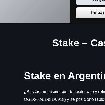
Inicia
Stake – Ca
Stake en Argent
¿Buscás un casino con depósito bajo y ret
OGL/2024/1451/0918) y se posicionó rápi