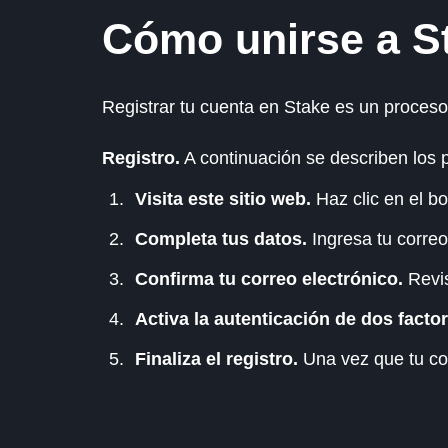
Cómo unirse a S
Registrar tu cuenta en Stake es un proces
Registro.
A continuación se describen los 
Visita este sitio web.
Haz clic en el bo
Completa tus datos.
Ingresa tu correo
Confirma tu correo electrónico.
Revis
Activa la autenticación de dos factor
Finaliza el registro.
Una vez que tu cor