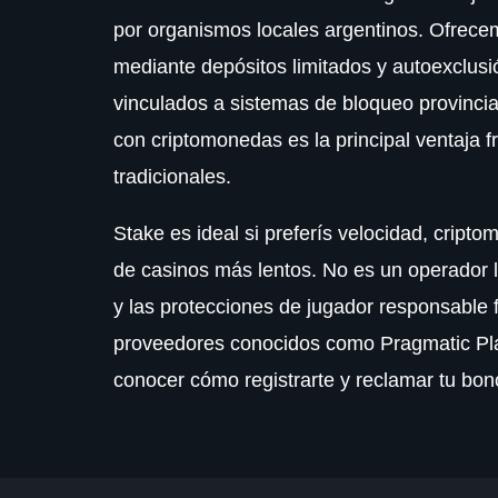
por organismos locales argentinos. Ofrec
mediante depósitos limitados y autoexclus
vinculados a sistemas de bloqueo provincial
con criptomonedas es la principal ventaja 
tradicionales.
Stake es ideal si preferís velocidad, cript
de casinos más lentos. No es un operador lo
y las protecciones de jugador responsable 
proveedores conocidos como Pragmatic Play
conocer cómo registrarte y reclamar tu bon