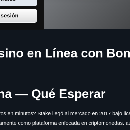
r sesión
sino en Línea con Bon
ina — Qué Esperar
iros en minutos? Stake llegó al mercado en 2017 bajo 
damente como plataforma enfocada en criptomonedas, 