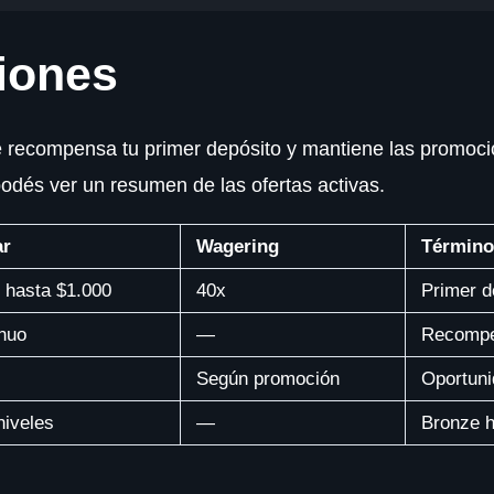
iones
e recompensa tu primer depósito y mantiene las promoc
odés ver un resumen de las ofertas activas.
ar
Wagering
Término
 hasta $1.000
40x
Primer 
nuo
—
Recompen
Según promoción
Oportuni
niveles
—
Bronze h