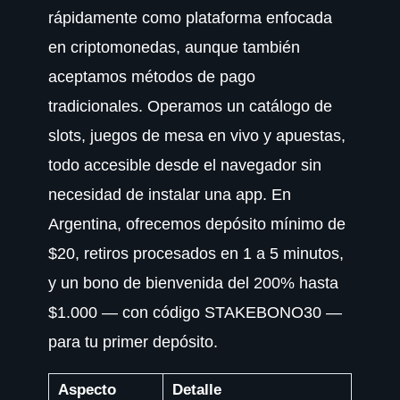
rápidamente como plataforma enfocada
en criptomonedas, aunque también
aceptamos métodos de pago
tradicionales. Operamos un catálogo de
slots, juegos de mesa en vivo y apuestas,
todo accesible desde el navegador sin
necesidad de instalar una app. En
Argentina, ofrecemos depósito mínimo de
$20, retiros procesados en 1 a 5 minutos,
y un bono de bienvenida del 200% hasta
$1.000 — con código STAKEBONO30 —
para tu primer depósito.
Aspecto
Detalle