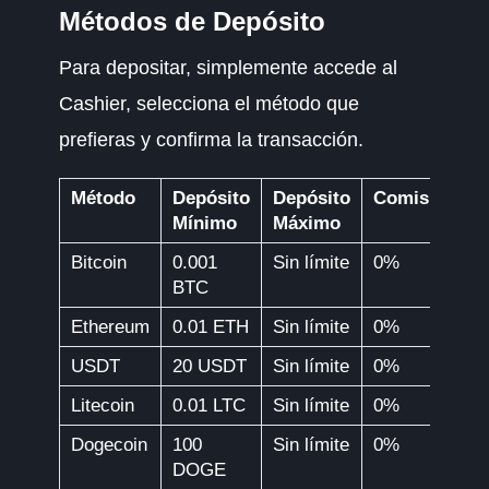
Métodos de Depósito
Para depositar, simplemente accede al
Cashier, selecciona el método que
prefieras y confirma la transacción.
Método
Depósito
Depósito
Comisiones
Mínimo
Máximo
Bitcoin
0.001
Sin límite
0%
BTC
Ethereum
0.01 ETH
Sin límite
0%
USDT
20 USDT
Sin límite
0%
Litecoin
0.01 LTC
Sin límite
0%
Dogecoin
100
Sin límite
0%
DOGE