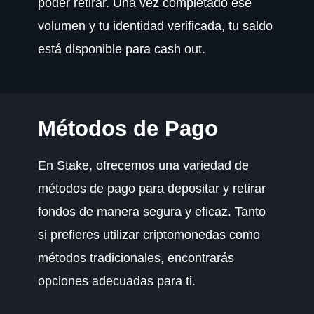
poder retirar. Una vez completado ese
volumen y tu identidad verificada, tu saldo
está disponible para cash out.
Métodos de Pago
En Stake, ofrecemos una variedad de
métodos de pago para depositar y retirar
fondos de manera segura y eficaz. Tanto
si prefieres utilizar criptomonedas como
métodos tradicionales, encontrarás
opciones adecuadas para ti.