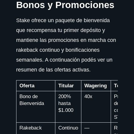
Bonos y Promociones
Stake ofrece un paquete de bienvenida
que recompensa tu primer depósito y
mantiene las promociones en marcha con
rakeback continuo y bonificaciones
semanales. A continuación podés ver un
resumen de las ofertas activas.
Oferta
Titular
Wagering
Término
Bono de
200%
40x
Primer
Bienvenida
hasta
depósito
$1.000
código
STAKEB
Rakeback
Continuo
—
Recomp