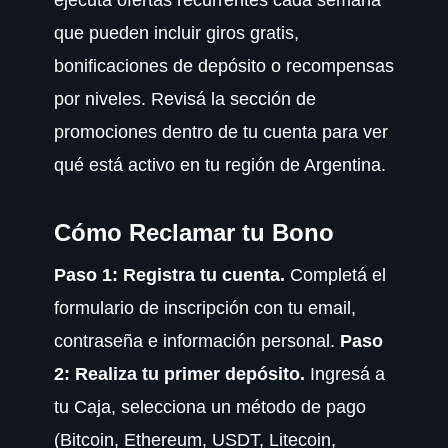
ejecuta ofertas recurrentes cada semana
que pueden incluir giros gratis,
bonificaciones de depósito o recompensas
por niveles. Revisá la sección de
promociones dentro de tu cuenta para ver
qué está activo en tu región de Argentina.
Cómo Reclamar tu Bono
Paso 1: Registra tu cuenta.
Completá el
formulario de inscripción con tu email,
contraseña e información personal.
Paso
2: Realiza tu primer depósito.
Ingresá a
tu Caja, selecciona un método de pago
(Bitcoin, Ethereum, USDT, Litecoin,