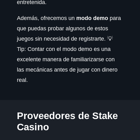
entretenida.
Además, ofrecemos un
modo demo
para
que puedas probar algunos de estos
juegos sin necesidad de registrarte. 💡
Tip: Contar con el modo demo es una
excelente manera de familiarizarse con
las mecánicas antes de jugar con dinero
real.
Proveedores de Stake
Casino