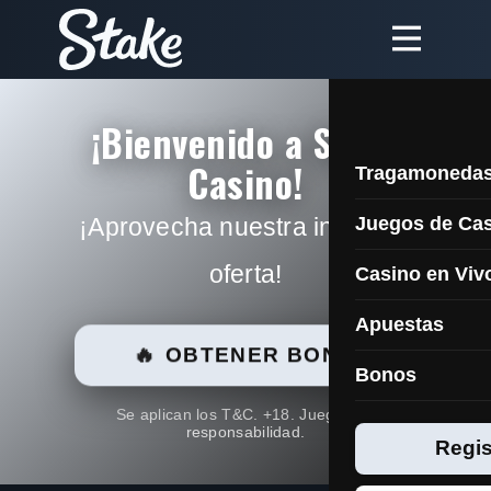
¡Bienvenido a Stake
Casino!
Tragamonedas
¡Aprovecha nuestra increíble
Juegos de Ca
oferta!
Casino en Viv
Apuestas
🔥
OBTENER BONO
Bonos
Se aplican los T&C. +18. Juega con
responsabilidad.
Regis