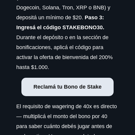
Dogecoin, Solana, Tron, XRP o BNB) y
depositá un mínimo de $20.
Paso 3:
Ingresá el código STAKEBONO30.
Durante el depósito o en la sección de
bonificaciones, aplicá el código para
activar la oferta de bienvenida del 200%
hasta $1.000.
Reclamá tu Bono de Stake
El requisito de wagering de 40x es directo
— multiplicá el monto del bono por 40
para saber cuánto debés jugar antes de