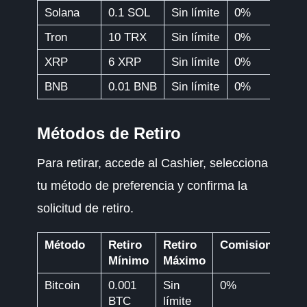
Solana
0.1 SOL
Sin límite
0%
Tron
10 TRX
Sin límite
0%
XRP
6 XRP
Sin límite
0%
BNB
0.01 BNB
Sin límite
0%
Métodos de Retiro
Para retirar, accede al Cashier, selecciona
tu método de preferencia y confirma la
solicitud de retiro.
Método
Retiro
Retiro
Comisiones
T
Mínimo
Máximo
P
Bitcoin
0.001
Sin
0%
1
BTC
límite